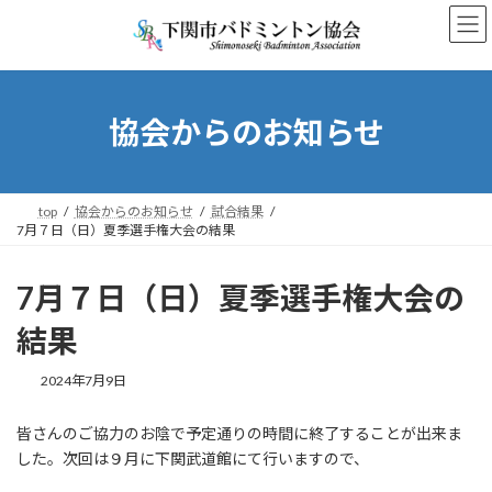
コ
ナ
ン
ビ
テ
ゲ
ン
ー
ツ
シ
へ
ョ
協会からのお知らせ
ス
ン
キ
に
ッ
移
プ
動
top
協会からのお知らせ
試合結果
7月７日（日）夏季選手権大会の結果
7月７日（日）夏季選手権大会の
結果
2024年7月9日
皆さんのご協力のお陰で予定通りの時間に終了することが出来ま
した。次回は９月に下関武道館にて行いますので、