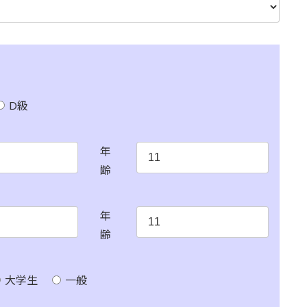
D級
年
齢
年
齢
大学生
一般