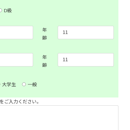
D級
年
齢
年
齢
大学生
一般
をご入力ください。