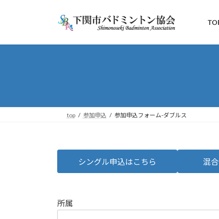
コ
ナ
ン
ビ
TO
テ
ゲ
ン
ー
ツ
シ
へ
ョ
ス
ン
キ
に
ッ
移
プ
動
top
参加申込
参加申込フォーム-ダブルス
シングル申込はこちら
混合
所属