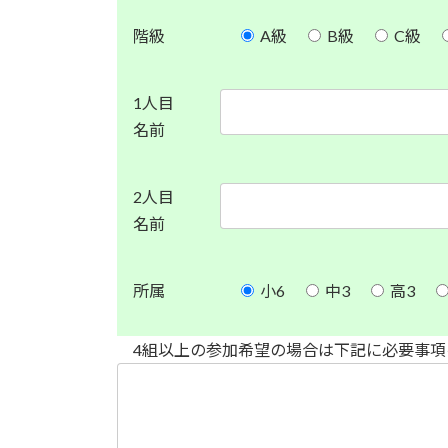
階級
A級
B級
C級
1人目
名前
2人目
名前
所属
小6
中3
高3
4組以上の参加希望の場合は下記に必要事項