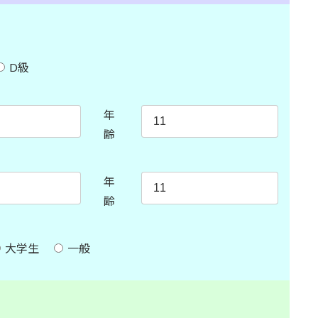
D級
年
齢
年
齢
大学生
一般