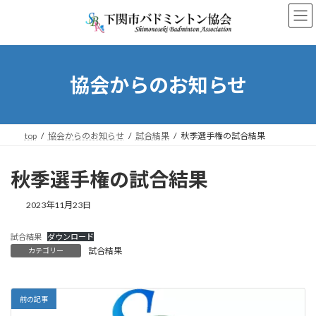
コ
ナ
ン
ビ
テ
ゲ
ン
ー
ツ
シ
へ
ョ
協会からのお知らせ
ス
ン
キ
に
ッ
移
プ
動
top
協会からのお知らせ
試合結果
秋季選手権の試合結果
秋季選手権の試合結果
2023年11月23日
試合結果
ダウンロード
試合結果
カテゴリー
前の記事