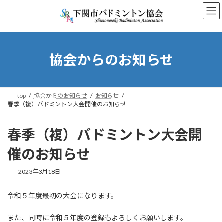
コ
ナ
ン
ビ
テ
ゲ
ン
ー
ツ
シ
へ
ョ
協会からのお知らせ
ス
ン
キ
に
ッ
移
プ
動
top
協会からのお知らせ
お知らせ
春季（複）バドミントン大会開催のお知らせ
春季（複）バドミントン大会開
催のお知らせ
2023年3月18日
令和５年度最初の大会になります。
また、同時に令和５年度の登録もよろしくお願いします。