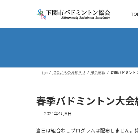
コ
ナ
ン
ビ
TO
テ
ゲ
ン
ー
ツ
シ
へ
ョ
ス
ン
キ
に
ッ
移
プ
動
top
協会からのお知らせ
試合速報
春季バドミント
春季バドミントン大会
2024年4月5日
当日は組合わせプログラムは配布しません。掲